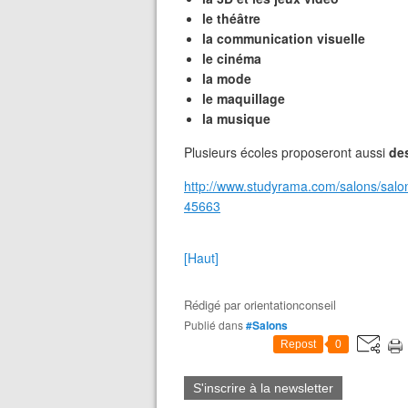
le théâtre
la communication visuelle
le cinéma
la mode
le maquillage
la musique
Plusieurs écoles proposeront aussi
de
http://www.studyrama.com/salons/salon
45663
[Haut]
Rédigé par
orientationconseil
Publié dans
#Salons
Repost
0
S'inscrire à la newsletter