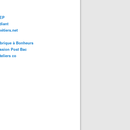
EP
diant
étiers.net
brique à Bonheurs
ssion Post Bac
teliers co