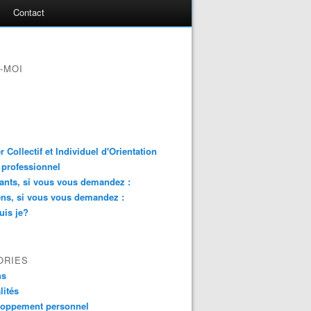
Contact
-MOI
er Collectif et Individuel d'Orientation
 professionnel
ants, si vous vous demandez :
ns, si vous vous demandez :
uis je?
ORIES
ns
lités
loppement personnel