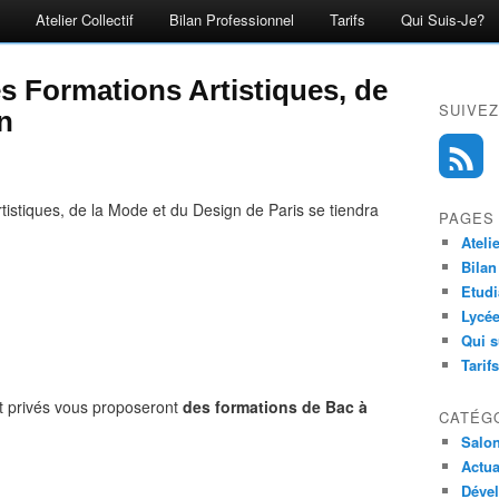
Atelier Collectif
Bilan Professionnel
Tarifs
Qui Suis-Je?
 Formations Artistiques, de
SUIVEZ
n
istiques, de la Mode et du Design de Paris se tiendra
PAGES
Ateli
Bilan
Etudi
Lycée
Qui s
Tarifs
t privés vous proposeront
des formations de Bac à
CATÉG
Salo
Actua
Déve