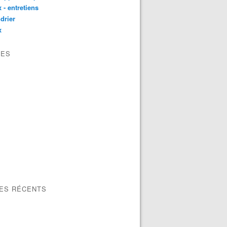
 - entretiens
drier
x
VES
LES RÉCENTS