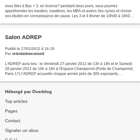
vous êtes à Bac + 3, en licence? pendant deux jours, vous pourrez
appréhender les masters, mastères, les MBA et autres 3es cycles et choisir
vos études en connaissance de cause. Les 3 et 4 février de 10h00 à 18h00.
au Viparis, Porte-de-Versailles, Pavillon...
Salon ADREP
Publié le 17/01/2012 à 16:19
Par
orientationconseil
L'ADREP aura lieu : le Vendredi 27 janvier 2012 de 13h à 18h et le Samedi
28 janvier 2012 de 10h à 18h à l'Espace Champerret (Porte de Champerret,
Paris 17) l’ADREP accueille chaque année près de 300 exposants,
proposant aux jeunes lycéens et étudiants,...
Hébergé par Overblog
Top articles
Pages
Contact
Signaler un abus