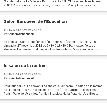
Grande Halle de La Villette à Paris : de 9H à 18H 211 avenue Jean Jaurès,
75019 Paris L'entrée est à télécharger sur le site. Vous y trouverez des
conférences, des ateliers, des...
Salon Européen de l'Education
Publié le 01/10/2012 à 08:10
Par
orientationconseil
Le prochain salon européen de l'éducation se déroulera : du jeudi 24 au
dimanche 27 novembre 2012 de 9H30 à 18H30 à Paris expo, Porte de
Versailles L'entrée est gratuite pour tous les visiteurs. Vous y trouverez toutes
les informations disponibles sur...
le salon de la rentrée
Publié le 03/09/2012 à 09:24
Par
orientationconseil
Pour tous ceux qui ne savent pas encore où s'inscrire : le salon de la rentrée
de l'Etudiant : Les 7 et 8 septembre de 10h à 18h. Parc des expositions -
Paris - Porte de Versailles, Pavillon 8 1, place de la Porte-de-Versailles
75015 Paris http://www.letudiant.fr/etudes/salons/salon-de-la...