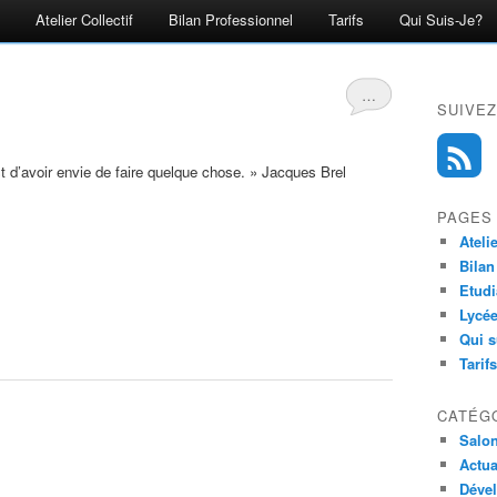
Atelier Collectif
Bilan Professionnel
Tarifs
Qui Suis-Je?
…
SUIVEZ
est d’avoir envie de faire quelque chose. » Jacques Brel
PAGES
Ateli
Bilan
Etudi
Lycée
Qui s
Tarifs
CATÉG
Salo
Actua
Déve