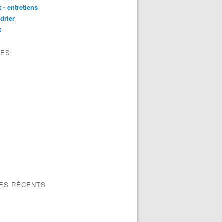
 - entretiens
drier
x
VES
LES RÉCENTS