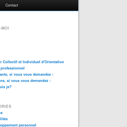
Contact
-MOI
er Collectif et Individuel d'Orientation
 professionnel
ants, si vous vous demandez :
ns, si vous vous demandez :
uis je?
ORIES
ns
lités
loppement personnel