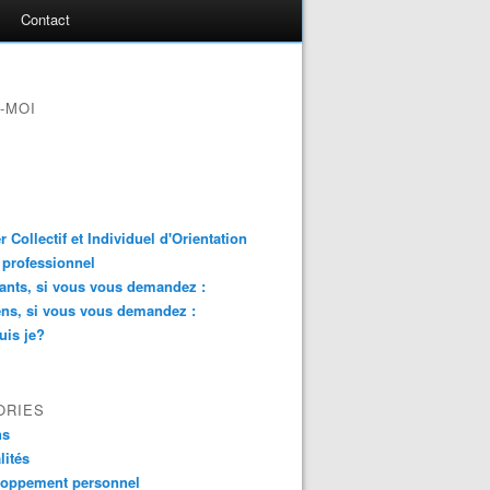
Contact
-MOI
er Collectif et Individuel d'Orientation
 professionnel
ants, si vous vous demandez :
ns, si vous vous demandez :
uis je?
ORIES
ns
lités
loppement personnel