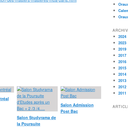
/salon-des-masters-masteres-mba-paris.html
Oraux
Calen
Orau
ARCHI
2024
2023
2019
2017
2016
2015
2014
2013
2012
2011
tréal
Salon Admission
ARTIC
Post Bac
Salon Studyrama de
la Poursuite