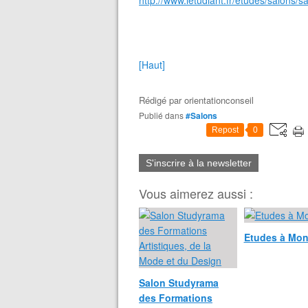
http://www.letudiant.fr/etudes/salons
[Haut]
Rédigé par
orientationconseil
Publié dans
#Salons
Repost
0
S'inscrire à la newsletter
Vous aimerez aussi :
Etudes à Mon
Salon Studyrama
des Formations