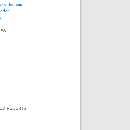
 - entretiens
drier
x
VES
LES RÉCENTS