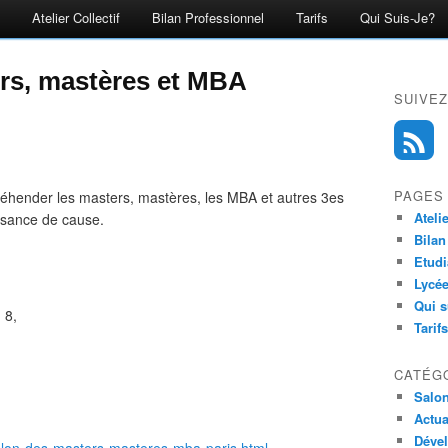
Atelier Collectif
Bilan Professionnel
Tarifs
Qui Suis-Je?
ers, mastères et MBA
SUIVEZ
PAGES
éhender les masters, mastères, les MBA et autres 3es
Ateli
issance de cause.
Bilan
Etudi
Lycée
Qui s
 8,
Tarifs
CATÉG
Salo
Actua
Déve